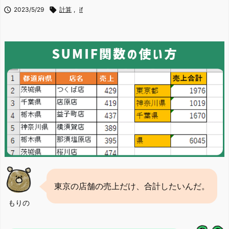

2023/5/29

計算
,
if
東京の店舗の売上だけ、合計したいんだ。
もりの