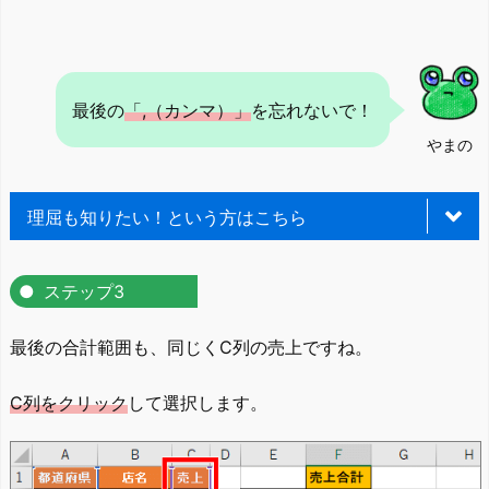
最後の
「,（カンマ）」
を忘れないで！
やまの
理屈も知りたい！という方はこちら
ステップ3
わけわかめ。
もりの
最後の合計範囲も、同じくC列の売上ですね。
C列をクリック
して選択します。
あぁ、待って！行かないで！
やまの