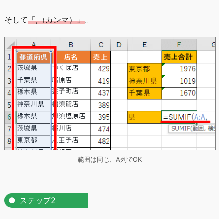
そして
「,（カンマ）」
。
範囲は同じ、A列でOK
ステップ2