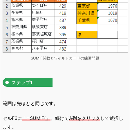
SUMIF関数とワイルドカードの練習問題
ステップ1
範囲は先ほどと同じです。
セルF6に
「=SUMIF(」
、続けて
A列をクリック
して選択し
ます。