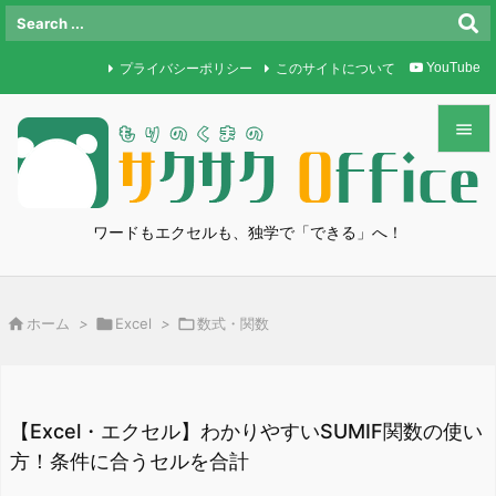
プライバシーポリシー
このサイトについて
YouTube


メニュ

ワードもエクセルも、独学で「できる」へ！
サイド

前へ

ホーム
>

Excel
>

数式・関数

次へ

検索
【Excel・エクセル】わかりやすいSUMIF関数の使い
方！条件に合うセルを合計