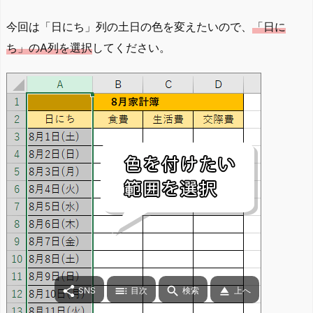
今回は「日にち」列の土日の色を変えたいので、
「日に
ち」のA列を選択
してください。




SNS
目次
検索
上へ