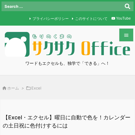
プライバシーポリシー
このサイトについて
YouTube


メニュ

ワードもエクセルも、独学で「できる」へ！
サイド

前へ

ホーム
>

Excel

次へ

検索
【Excel・エクセル】曜日に自動で色を！カレンダー
の土日祝に色付けするには