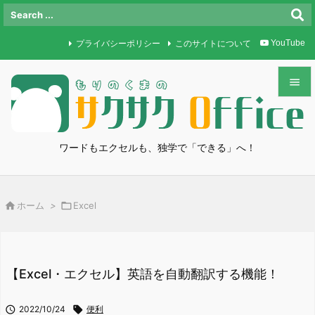
プライバシーポリシー
このサイトについて
YouTube


メニュ

ワードもエクセルも、独学で「できる」へ！
サイド

前へ

ホーム
>

Excel

次へ

検索
【Excel・エクセル】英語を自動翻訳する機能！

2022/10/24

便利