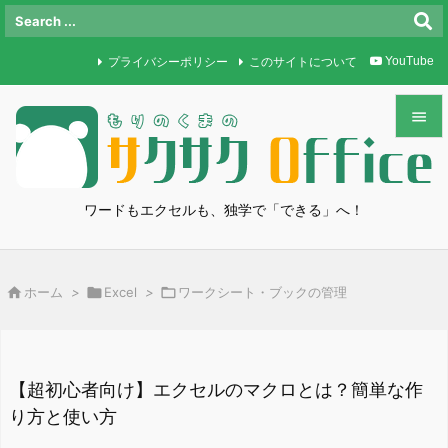
プライバシーポリシー
このサイトについて
YouTube


メニュ

ワードもエクセルも、独学で「できる」へ！
サイド

前へ

ホーム
>

Excel
>

ワークシート・ブックの管理

次へ

検索
【超初心者向け】エクセルのマクロとは？簡単な作
り方と使い方