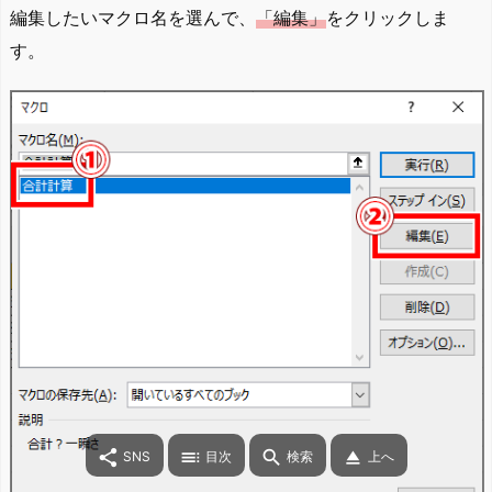
編集したいマクロ名を選んで、
「編集」
をクリックしま
す。




SNS
目次
検索
上へ