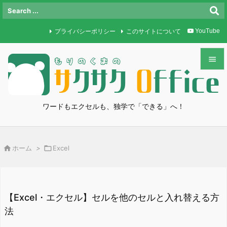
プライバシーポリシー
このサイトについて
YouTube


メニュ

ワードもエクセルも、独学で「できる」へ！
サイド

前へ

ホーム
>

Excel

次へ

検索
【Excel・エクセル】セルを他のセルと入れ替える方
法