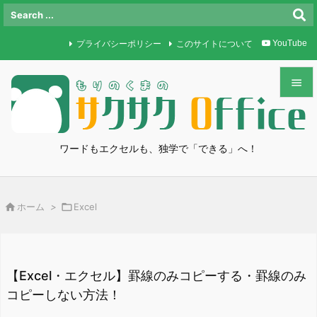
プライバシーポリシー
このサイトについて
YouTube


メニュ

ワードもエクセルも、独学で「できる」へ！
サイド

前へ

ホーム
>

Excel

次へ

検索
【Excel・エクセル】罫線のみコピーする・罫線のみ
コピーしない方法！