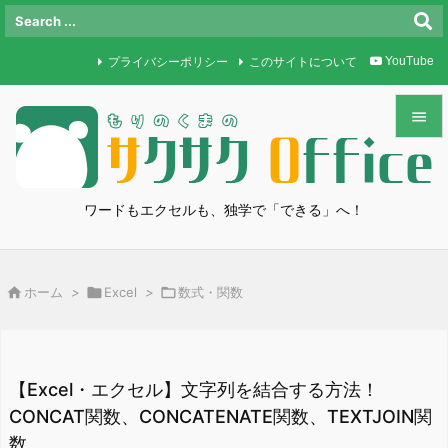
プライバシーポリシー
このサイトについて
YouTube


メニュ

ワードもエクセルも、独学で「できる」へ！
サイド

前へ

ホーム
>

Excel
>

数式・関数

次へ

検索
【Excel・エクセル】文字列を結合する方法！
CONCAT関数、CONCATENATE関数、TEXTJOIN関
数