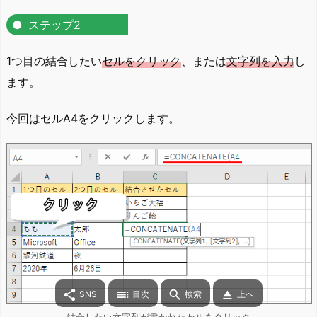
ステップ2
1つ目の結合したい
セルをクリック
、または
文字列を入力
し
ます。
今回はセルA4をクリックします。




SNS
目次
検索
上へ
結合したい文字列が書かれたセルをクリック