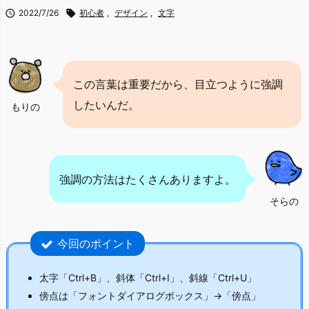

2022/7/26

初心者
,
デザイン
,
文字
この言葉は重要だから、目立つように強調
したいんだ。
もりの
強調の方法はたくさんありますよ。
そらの
今回のポイント
太字「Ctrl+B」、斜体「Ctrl+I」、斜線「Ctrl+U」
傍点は「フォントダイアログボックス」→「傍点」