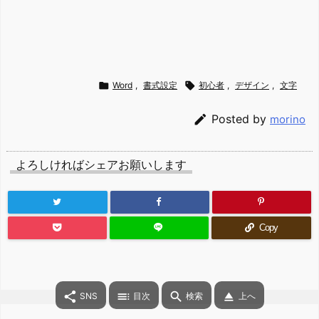

Word
,
書式設定

初心者
,
デザイン
,
文字

Posted by
morino
よろしければシェアお願いします
Copy




SNS
目次
検索
上へ