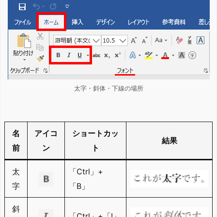
太字・斜体・下線の場所
名
アイコ
ショートカッ
結果
前
ン
ト
太
「Ctrl」+
字
「B」
斜
「Ctrl」+「I」