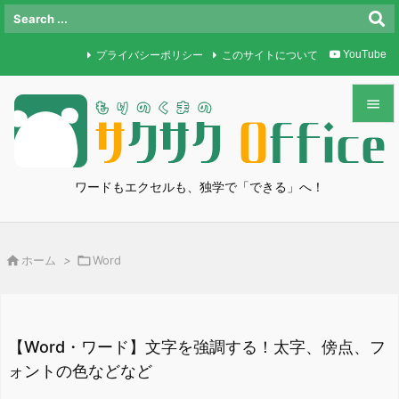
プライバシーポリシー
このサイトについて
YouTube


メニュ

ワードもエクセルも、独学で「できる」へ！
サイド

前へ

ホーム
>

Word

次へ

検索
【Word・ワード】文字を強調する！太字、傍点、フ
ォントの色などなど