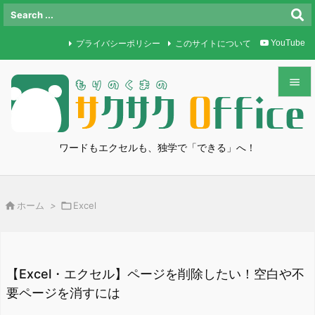
プライバシーポリシー
このサイトについて
YouTube


メニュ

ワードもエクセルも、独学で「できる」へ！
サイド

前へ

ホーム
>

Excel

次へ

検索
【Excel・エクセル】ページを削除したい！空白や不
要ページを消すには