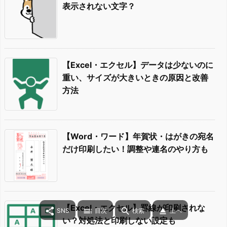
表示されない文字？
【Excel・エクセル】データは少ないのに
重い、サイズが大きいときの原因と改善
方法
【Word・ワード】年賀状・はがきの宛名
だけ印刷したい！調整や連名のやり方も
【Excel・エクセル】罫線が印刷されな




SNS
目次
検索
上へ
い？対処法と印刷しない設定も