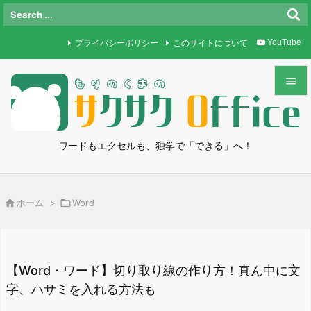
プライバシーポリシー
このサイトについて
YouTube


メニュ

ワードもエクセルも、独学で「できる」へ！
サイド

前へ

ホーム
>

Word

次へ

検索
【Word・ワード】切り取り線の作り方！真ん中に文
字、ハサミを入れる方法も