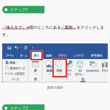
ステップ1
「挿入タブ」→
図のところにある
「図形」
をクリックしま
す。
図形の場所
ステップ2