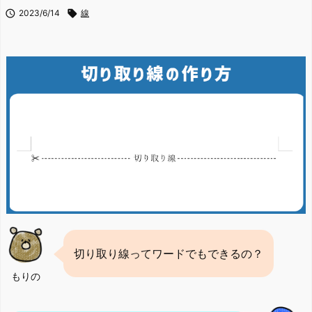

2023/6/14

線
切り取り線ってワードでもできるの？
もりの