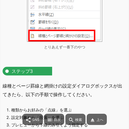
とりあえず一番下のやつ
ステップ3
線種とページ罫線と網掛けの設定ダイアログボックスが出
てきたら、以下の手順で操作してください。
種類からお好みの「点線」を選ぶ
設定対象から「段落」を選ぶ




SNS
目次
検索
上へ
プレビューから下線のみ引くよう指定する