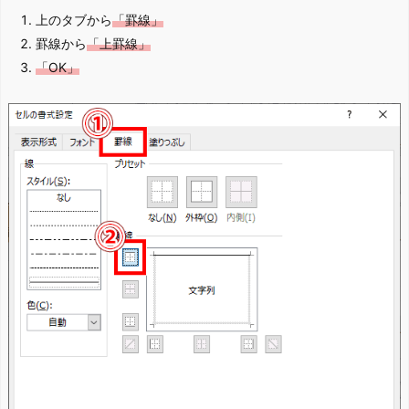
上のタブから
「罫線」
罫線から
「上罫線」
「OK」