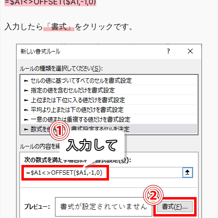
=$A1<>OFFSET($A1,-1,0)
入力したら
「書式」
をクリックです。