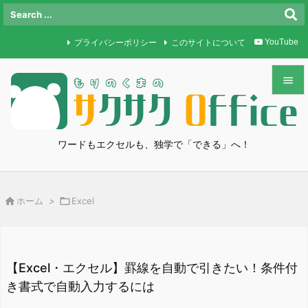
プライバシーポリシー
このサイトについて
YouTube


メニュ

ワードもエクセルも、独学で「できる」へ！
サイド

前へ

ホーム
>

Excel

次へ

検索
【Excel・エクセル】罫線を自動で引きたい！条件付
き書式で自動入力するには