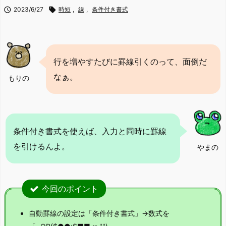

2023/6/27

時短
,
線
,
条件付き書式
行を増やすたびに罫線引くのって、面倒だ
なぁ。
もりの
条件付き書式を使えば、入力と同時に罫線
を引けるんよ。
やまの
今回のポイント
自動罫線の設定は「条件付き書式」→数式を