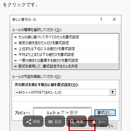
をクリックです。




SNS
目次
検索
上へ