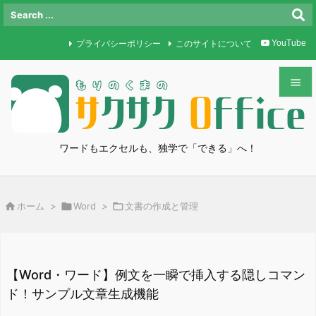
プライバシーポリシー
このサイトについて
YouTube


メニュ

ワードもエクセルも、独学で「できる」へ！
サイド

前へ

ホーム
>

Word
>

文書の作成と管理

次へ

検索
【Word・ワード】例文を一瞬で挿入する隠しコマン
ド！サンプル文章生成機能