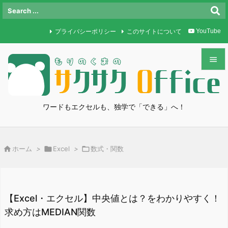
プライバシーポリシー
このサイトについて
YouTube


メニュ

ワードもエクセルも、独学で「できる」へ！
サイド

前へ

ホーム
>

Excel
>

数式・関数

次へ

検索
【Excel・エクセル】中央値とは？をわかりやすく！
求め方はMEDIAN関数