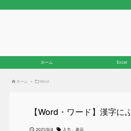
ホーム
Excel

ホーム
>

Word
【Word・ワード】漢字

2021/9/4

入力
,
表示