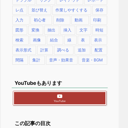
レ点
並び替え
作業しやすくする
保存
入力
初心者
削除
動画
印刷
図形
変換
抽出
挿入
文字
時短
検索
画像
結合
線
表
表示
表示形式
計算
調べる
追加
配置
間隔
集計
音声・効果音
音楽・BGM
YouTubeもあります
YouTube
この記事の目次