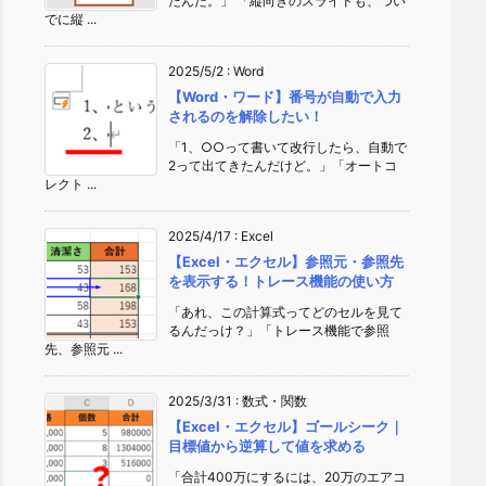
たんだ。」 「縦向きのスライドも、つい
でに縦 ...
2025/5/2
:
Word
【Word・ワード】番号が自動で入力
されるのを解除したい！
「1、○○って書いて改行したら、自動で
2って出てきたんだけど。」「オートコ
レクト ...
2025/4/17
:
Excel
【Excel・エクセル】参照元・参照先
を表示する！トレース機能の使い方
「あれ、この計算式ってどのセルを見て
るんだっけ？」「トレース機能で参照
先、参照元 ...
2025/3/31
:
数式・関数
【Excel・エクセル】ゴールシーク｜
目標値から逆算して値を求める
「合計400万にするには、20万のエアコ