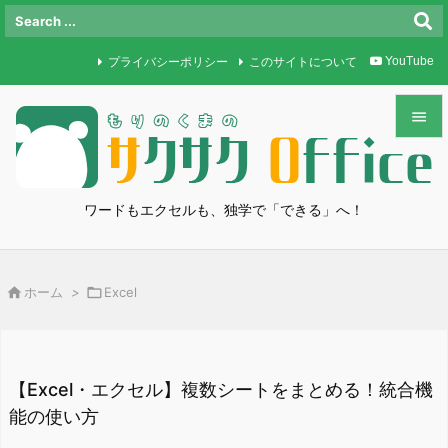
プライバシーポリシー
このサイトについて
YouTube


メニュ

ワードもエクセルも、独学で「できる」へ！
サイド

前へ

ホーム
>

Excel

次へ

検索
【Excel・エクセル】複数シートをまとめる！統合機
能の使い方