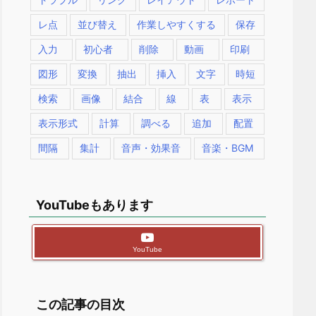
レ点
並び替え
作業しやすくする
保存
入力
初心者
削除
動画
印刷
図形
変換
抽出
挿入
文字
時短
検索
画像
結合
線
表
表示
表示形式
計算
調べる
追加
配置
間隔
集計
音声・効果音
音楽・BGM
YouTubeもあります
YouTube
この記事の目次