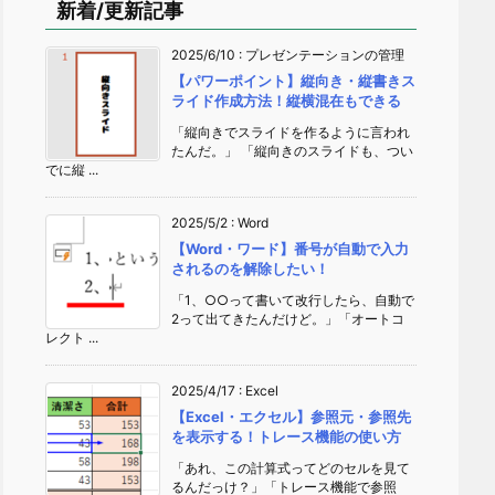
新着/更新記事
2025/6/10
:
プレゼンテーションの管理
【パワーポイント】縦向き・縦書きス
ライド作成方法！縦横混在もできる
「縦向きでスライドを作るように言われ
たんだ。」 「縦向きのスライドも、つい
でに縦 ...
2025/5/2
:
Word
【Word・ワード】番号が自動で入力
されるのを解除したい！
「1、○○って書いて改行したら、自動で
2って出てきたんだけど。」「オートコ
レクト ...
2025/4/17
:
Excel
【Excel・エクセル】参照元・参照先
を表示する！トレース機能の使い方
「あれ、この計算式ってどのセルを見て
るんだっけ？」「トレース機能で参照