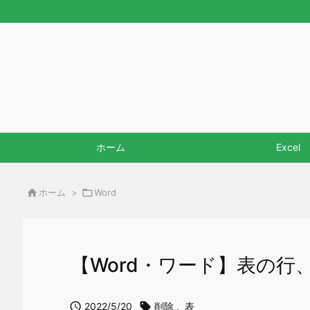
ホーム
Excel

ホーム
>

Word
【Word・ワード】表の

2022/5/20

削除
,
表