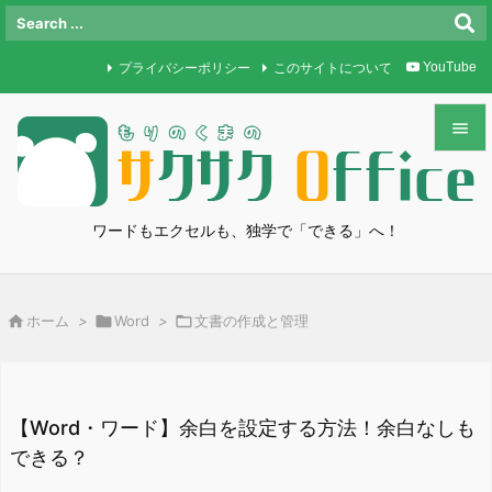
プライバシーポリシー
このサイトについて
YouTube


メニュ

ワードもエクセルも、独学で「できる」へ！
サイド

前へ

ホーム
>

Word
>

文書の作成と管理

次へ

検索
【Word・ワード】余白を設定する方法！余白なしも
できる？