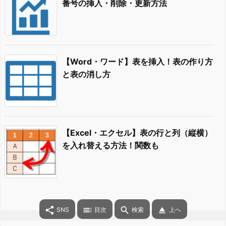
番号の挿入・削除・更新方法
【Word・ワード】表を挿入！表の作り方
と表の消し方
【Excel・エクセル】表の行と列（縦横）
を入れ替える方法！関数も




SNS
目次
検索
上へ