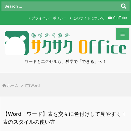
プライバシーポリシー
このサイトについて
YouTube


メニュ

ワードもエクセルも、独学で「できる」へ！
サイド

前へ

ホーム
>

Word

次へ

検索
【Word・ワード】表を交互に色付けして見やすく！
表のスタイルの使い方