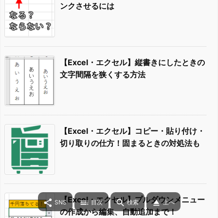
ンクさせるには
【Excel・エクセル】縦書きにしたときの
文字間隔を狭くする方法
【Excel・エクセル】コピー・貼り付け・
切り取りの仕方！固まるときの対処法も
【Excel・エクセル】プルダウンメニュー




SNS
目次
検索
上へ
の作成から編集、自動追加まで！