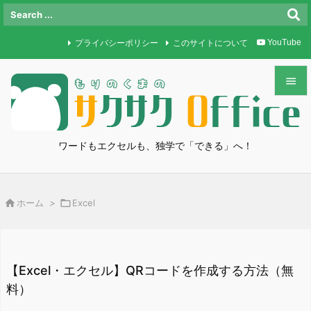
プライバシーポリシー
このサイトについて
YouTube


メニュ

ワードもエクセルも、独学で「できる」へ！
サイド

前へ

ホーム
>

Excel

次へ

検索
【Excel・エクセル】QRコードを作成する方法（無
料）