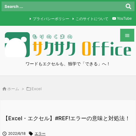
プライバシーポリシー
このサイトについて
YouTube


メニュ

ワードもエクセルも、独学で「できる」へ！
サイド

前へ

ホーム
>

Excel

次へ

検索
【Excel・エクセル】#REF!エラーの意味と対処法！

2022/6/18

エラー