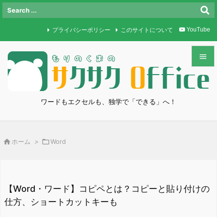
プライバシーポリシー
このサイトについて
YouTube


メニュ

ワードもエクセルも、独学で「できる」へ！
サイド

前へ

ホーム
>

Word

次へ

検索
【Word・ワード】コピペとは？コピーと貼り付けの
仕方、ショートカットキーも