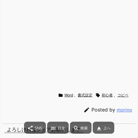

Word
,
書式設定

初心者
,
コピペ

Posted by
morino




SNS
目次
検索
上へ
よろしければシェアお願いします