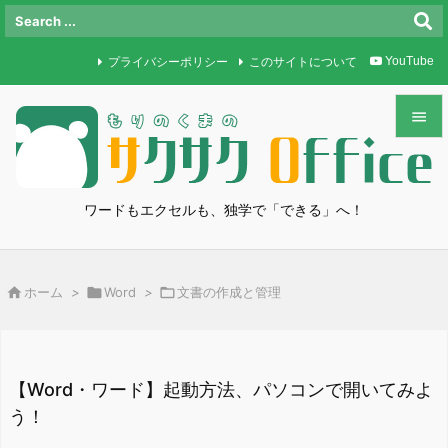
プライバシーポリシー
このサイトについて
YouTube


メニュ

ワードもエクセルも、独学で「できる」へ！
サイド

前へ

ホーム
>

Word
>

文書の作成と管理

次へ

検索
【Word・ワード】起動方法、パソコンで開いてみよ
う！