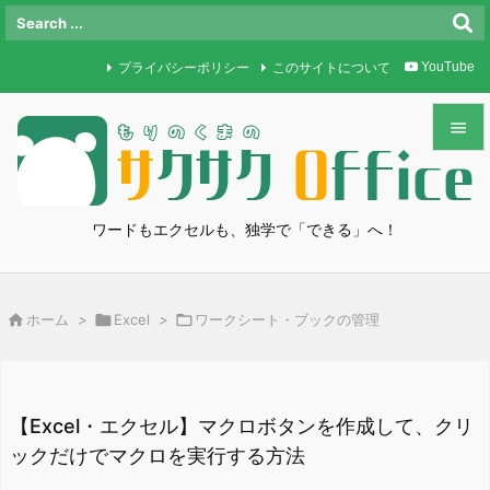
プライバシーポリシー
このサイトについて
YouTube


メニュ

ワードもエクセルも、独学で「できる」へ！
サイド

前へ

ホーム
>

Excel
>

ワークシート・ブックの管理

次へ

検索
【Excel・エクセル】マクロボタンを作成して、クリ
ックだけでマクロを実行する方法