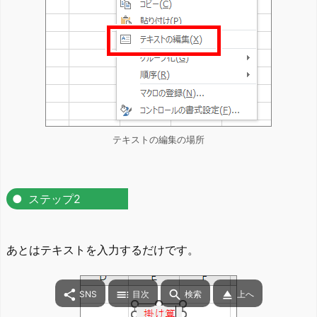
テキストの編集の場所
ステップ2
あとはテキストを入力するだけです。




SNS
目次
検索
上へ